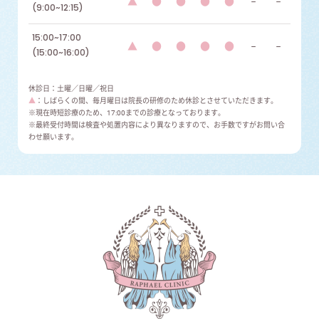
▲
●
●
●
●
−
−
(9:00~12:15)
15:00~17:00
▲
●
●
●
●
−
−
(15:00~16:00)
休診日：土曜／日曜／祝日
▲
：しばらくの間、毎月曜日は院長の研修のため休診とさせていただきます。
※現在時短診療のため、17:00までの診療となっております。
※最終受付時間は検査や処置内容により異なりますので、お手数ですがお問い合
わせ願います。