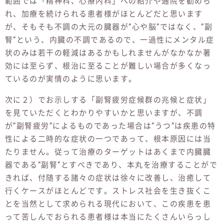
範囲では「精神科、心療内科」への紹介や通院を勧めら
れ、加療を続けられる患者様がほとんどだと思います
が、そもそも不調の大元の臓器が”心や脳”ではなく、”副
腎”という、内臓の不調であるので、一過性にメンタル症
状のみは若干の軽減はあるかもしれませんがなかなか著
効には至らず、根治に至ることが難しい場合が多くなっ
ているのが実情のように思います。
次に２）でお示しする「副腎疲労症候群の兆候と症状」
を見ていただくとわかりやすいかと思いますが、不調
が”副腎疲労”によるものであった場合は”うつ”は疾患の特
性による二時的な症状の一つであって、根本原因には当
たりません。従って治療のターゲットはあくまで内臓臓
器である”副腎”とすべきであり、本丸を治療することがで
きれば、付随する諸々の症状は徐々に改善し、治癒して
行くケースがほとんどです。ストレス社会を生き抜くこ
とを当然として求められる現代において、この疾患を患
って苦しんでおられる患者様は本当にたくさんいらっし