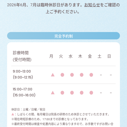
2026年6月、7月は臨時休診日があります。
お知らせ
をご確認の
上ご予約ください。
完全予約制
診療時間
月
火
水
木
金
土
日
(受付時間)
9:00~13:00
▲
●
●
●
●
−
−
(9:00~12:15)
15:00~17:00
▲
●
●
●
●
−
−
(15:00~16:00)
休診日：土曜／日曜／祝日
▲
：しばらくの間、毎月曜日は院長の研修のため休診とさせていただきます。
※現在時短診療のため、17:00までの診療となっております。
※最終受付時間は検査や処置内容により異なりますので、お手数ですがお問い合